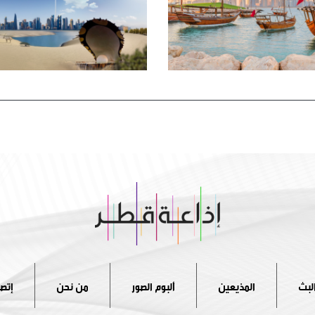
لبث
المذيعين
ألبوم الصور
من نحن
إتصل