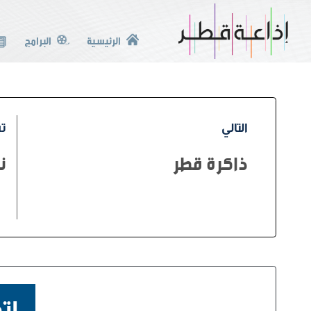
الرئيسية
البرامج
التالي
تس
ذاكرة قطر
ن
إت