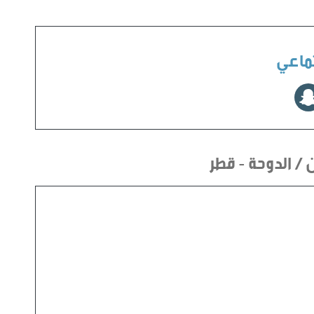
تماعي
ن / الدوحة - قطر