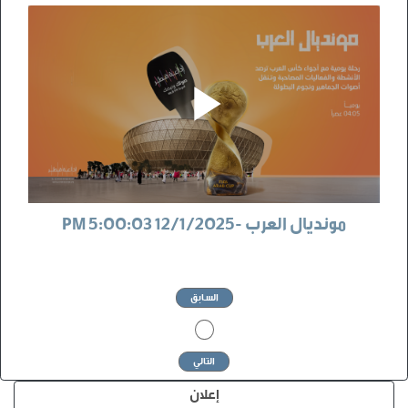
مونديال العرب -12/1/2025 5:00:03 PM
السابق
1
التالي
إعلان