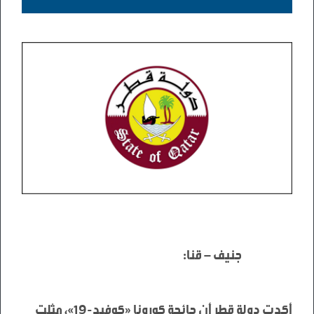
أكدت دولة قطر أن جائحة كورونا «كوفيد-19»، مثلت 