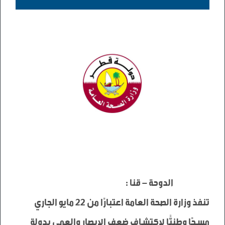
تنفذ وزارة الصحة العامة اعتبارًا من 22 مايو الجاري 
مسحًا وطنيًّا لاكتشاف ضعف الإبصار والعمى بدولة 