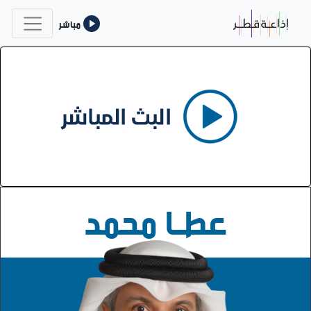
مباشر
عطــا محمد